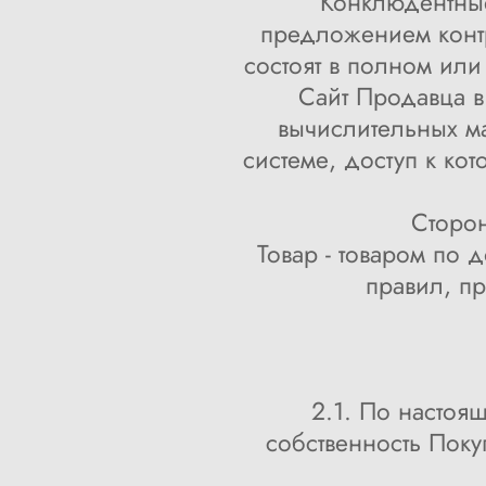
Конклюдентные
предложением контр
состоят в полном ил
Сайт Продавца в
вычислительных 
системе, доступ к ко
Сторон
Товар - товаром по
правил, п
2.1. По настоя
собственность Покуп