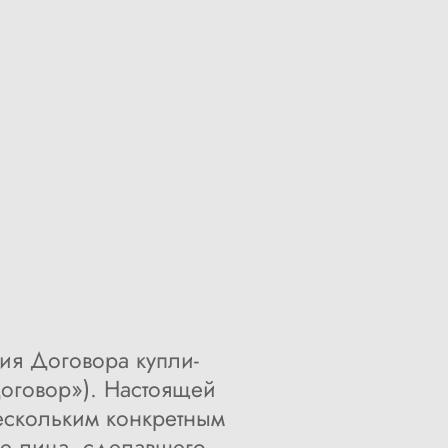
ия Договора купли-
Договор»). Настоящей
ескольким конкретным
е лица, сделавшего