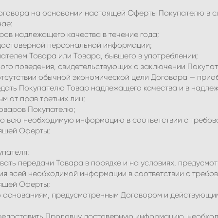
и Договора на основании настоящей Оферты Покупателю в 
чае:
аров надлежащего качества в течение года;
достоверной персональной информации;
ателем Товара или Товара, бывшего в употреблении;
ого поведения, свидетельствующих о заключении Покупа
отсутствии обычной экономической цели Договора — прио
редать Покупателю Товар надлежащего качества и в надле
ым от прав третьих лиц;
 Товаров Покупателю;
елю всю необходимую информацию в соответствии с требо
ящей Оферты;
упателя:
бовать передачи Товара в порядке и на условиях, предусм
ения всей необходимой информации в соответствии с треб
ящей Оферты;
 по основаниям, предусмотренным Договором и действующи
 предоставить Продавцу достоверную информацию, необх