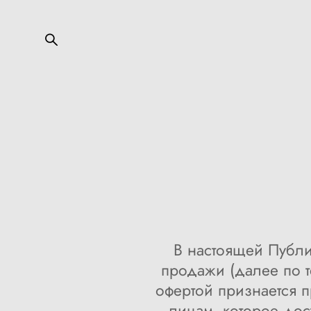
В настоящей Публи
продажи (далее по т
офертой признается 
лицам, которое до