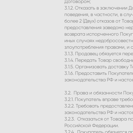
Договором;
3.1.2. Отказать в заключени
поведения, в частности, в слу
более 2 (Двух) отказов от Тов
предоставления заведомо не
возврата испорченного Покуп
иных случаях недобросовестн
злоупотребления правами, и 
3.1.3. Продавец обязуется пе
3.1.4. Передать Товар свободн
3.1.5. Организовать доставку
3.1.6. Предоставить Покупат
законодательства РФ и насто
3.2. Права и обязанности Пок
3.2.1. Покупатель вправе тре
3.2.2. Требовать предоставл
законодательства РФ и насто
3.2.3. Отказаться от Товара
Российской Федерации.
3.2.4. Покупатель обязуется