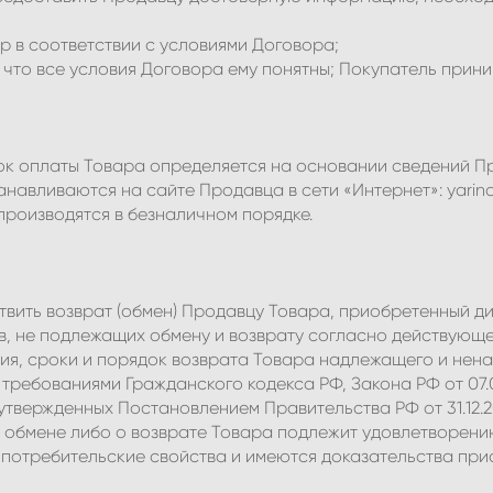
ар в соответствии с условиями Договора;
т, что все условия Договора ему понятны; Покупатель прини
ядок оплаты Товара определяется на основании сведений 
анавливаются на сайте Продавца в сети «Интернет»: yarina
 производятся в безналичном порядке.
ствить возврат (обмен) Продавцу Товара, приобретенный д
, не подлежащих обмену и возврату согласно действующе
ия, сроки и порядок возврата Товара надлежащего и нен
 требованиями Гражданского кодекса РФ, Закона РФ от 07.0
утвержденных Постановлением Правительства РФ от 31.12.2
 обмене либо о возврате Товара подлежит удовлетворению
 потребительские свойства и имеются доказательства при