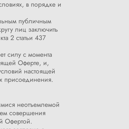
ловиях, в порядке и
альным публичным
ругу лиц заключить
та 2 статьи 437
ет силу с момента
ящей Оферте, и,
условий настоящей
ях присоединения.
имися неотъемлемой
тем совершения
й Офертой.