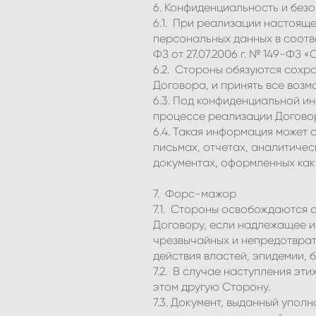
6. Конфиденциальность и без
6.1. При реализации настоящ
персональных данных в соотве
ФЗ от 27.07.2006 г. № 149-ФЗ
6.2. Стороны обязуются сохр
Договора, и принять все воз
6.3. Под конфиденциальной 
процессе реализации Договор
6.4. Такая информация может
письмах, отчетах, аналитичес
документах, оформленных как 
7. Форс-мажор
7.1. Стороны освобождаются 
Договору, если надлежащее и
чрезвычайных и непредотврат
действия властей, эпидемии, 
7.2. В случае наступления эт
этом другую Сторону.
7.3. Документ, выданный упо