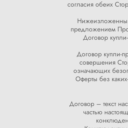
согласия обеих Сто
Нижеизложенный 
предложением Прод
Договор купли-
Договор купли-пр
совершения Сто
означающих безог
Оферты без каких
Договор – текст н
частью настоя
конклюден