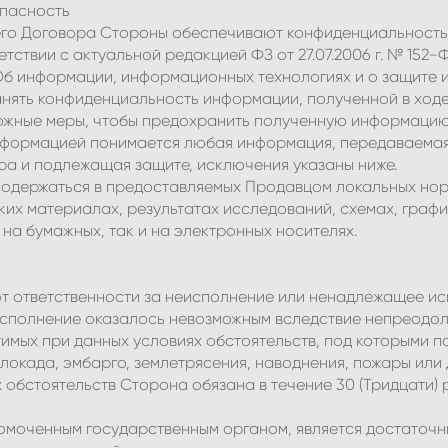
опасность
его Договора Стороны обеспечивают конфиденциальность
тствии с актуальной редакцией ФЗ от 27.07.2006 г. № 152
 «Об информации, информационных технологиях и о защите
анять конфиденциальность информации, полученной в ход
можные меры, чтобы предохранить полученную информацию
информацией понимается любая информация, передаваемая
а и подлежащая защите, исключения указаны ниже.
 содержаться в предоставляемых Продавцом локальных нор
ких материалах, результатах исследований, схемах, графи
на бумажных, так и на электронных носителях.
от ответственности за неисполнение или ненадлежащее ис
сполнение оказалось невозможным вследствие непреодоли
имых при данных условиях обстоятельств, под которыми п
блокада, эмбарго, землетрясения, наводнения, пожары или 
их обстоятельств Сторона обязана в течение 30 (Тридцати)
лномоченным государственным органом, является достаточ