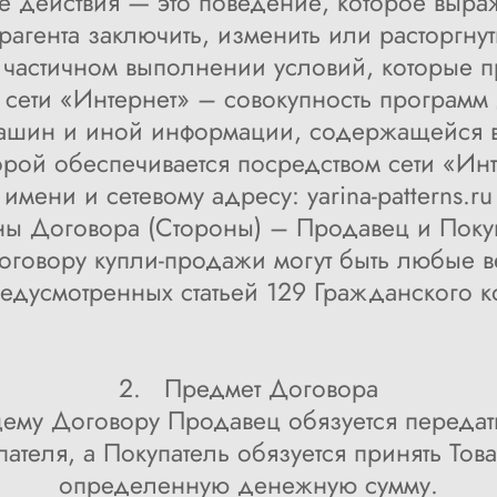
 действия — это поведение, которое выраж
агента заключить, изменить или расторгнут
и частичном выполнении условий, которые п
 сети «Интернет» – совокупность программ
машин и иной информации, содержащейся 
торой обеспечивается посредством сети «И
имени и сетевому адресу: yarina-patterns.ru
ы Договора (Стороны) – Продавец и Поку
 договору купли-продажи могут быть любые
редусмотренных статьей 129 Гражданского к
2. Предмет Договора
щему Договору Продавец обязуется передать
ателя, а Покупатель обязуется принять Това
определенную денежную сумму.