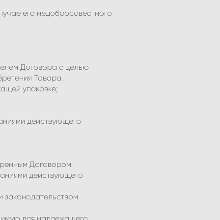
случае его недобросовестного
телем Договора с целью
бретения Товара.
жащей упаковке;
ваниями действующего
отренным Договором.
ованиями действующего
м законодательством
одимую для надлежащего