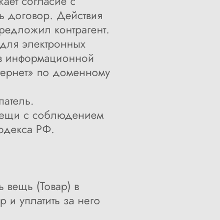
ает согласие с
ь договор. Действия
редложил контрагент.
 для электронных
в информационной
нтернет» по доменному
патель.
 вещи с соблюдением
одекса РФ.
 вещь (Товар) в
р и уплатить за него